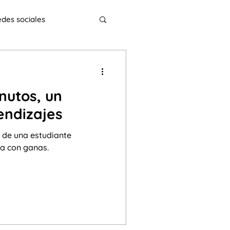
des sociales
 necesidades especiales
nutos, un
Interculturalidad
endizajes
de una estudiante
ínea
ELECI
a con ganas.
s
y coma