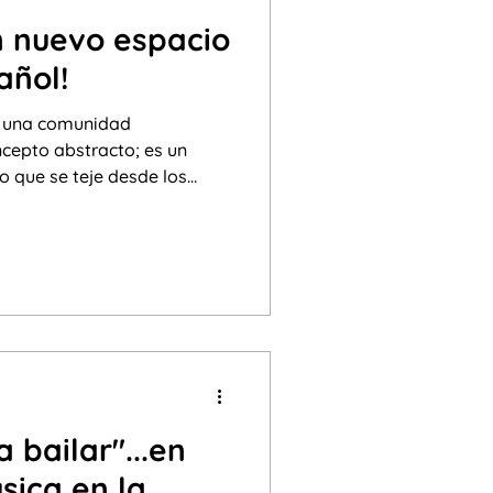
n nuevo espacio
añol!
 a una comunidad
ncepto abstracto; es un
o que crece en un entorno
lengua dominante, este
tima y le permite construir
enible y transcultural.
 bailar"...en
sica en la