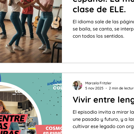
clase de ELE.
El idioma sale de las págin
se baila, se canta, se inter
con todos los sentidos.
Marcela Fritzler
5 nov 2025
2 min de lectu
Vivir entre len
El episodio invita a mirar 
une pasado y futuro, y a la
cultivar ese legado con org
globalización, conservar la