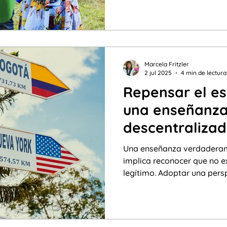
incluso desde el jardín de i
¿es esta realmente la mejo
Marcela Fritzler
2 jul 2025
4 min de lectura
Repensar el es
una enseñanz
descentralizad
crítica.
Una enseñanza verdaderame
implica reconocer que no e
legítimo. Adoptar una pers
significa abrir el aula a un
gramáticas, prácticas disc
culturales.