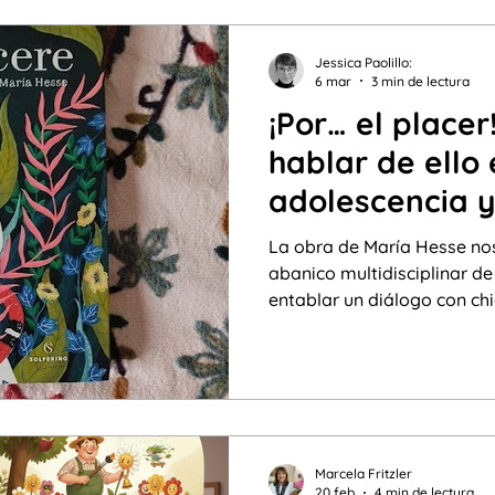
Jessica Paolillo:
6 mar
3 min de lectura
¡Por… el placer
hablar de ello 
adolescencia y
La obra de María Hesse no
abanico multidisciplinar de
entablar un diálogo con chi
permitiéndonos continuar en
opresión.
Marcela Fritzler
20 feb
4 min de lectura