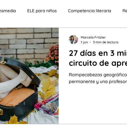
ansmedia
ELE para niños
Competencia literaria
Re
cia
Tecnología
ELE para adolescentes
Niños con
Marcela Fritzler
1 jun
3 min de lectura
27 días en 3 mi
ificativo
Enfoque educativo
Componente lúdico
circuito de apr
Rompecabezas geográfico 
aprendizaje lúdico
Competencia crítica
Clases en l
permanente y una profesor
s
Bilingüismo
Migración
costumbres y tradicione
tismo transmedia
Yosoy
Sumar palabras
Punto 