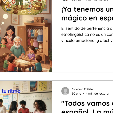
¡Ya tenemos u
mágico en esp
El sentido de pertenencia
etnolingüística no es un co
vínculo emocional y afectivo que se teje desde los
primeros años. Para un niñ
donde el español no es la 
vínculo fortalece su autoes
un relato personal más sost
Marcela Fritzler
30 ene
4 min de lectura
"Todos vamos a
español. La mú