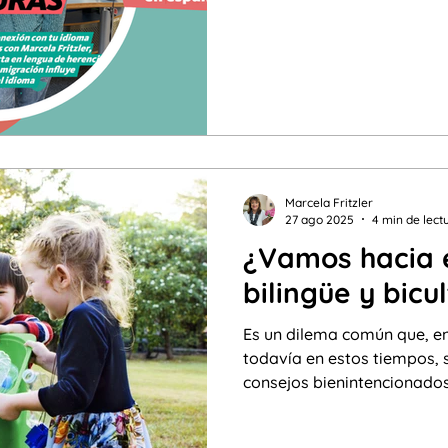
quedarse atrás, sino multip
comprendemos y habitamo
Marcela Fritzler
27 ago 2025
4 min de lect
¿Vamos hacia 
bilingüe y bicu
Es un dilema común que, en
todavía en estos tiempos, 
consejos bienintencionados
sugieren limitar el español 
niños y las niñas en el pro