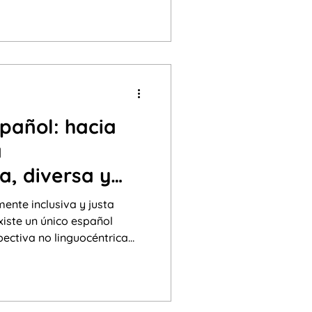
nfantes o guardería. Pero,
r estrategia?
pañol: hacia
a
a, diversa y
nte inclusiva y justa
xiste un único español
pectiva no linguocéntrica
a pluralidad de acentos,
ursivas y realidades