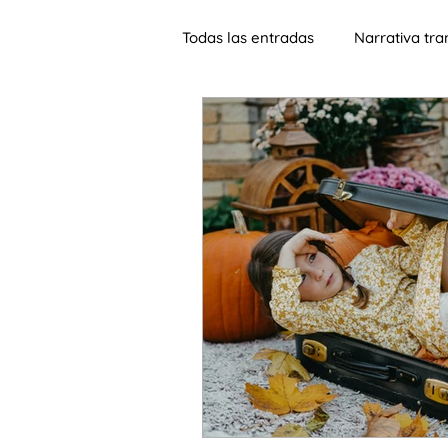
Todas las entradas
Narrativa tr
Jornadas
Lengua de heren
Materiales
Aprendizaje sign
Música
ELE para adultos
SIn fronteras
sinohablante
inteligencia artificial
alfabe