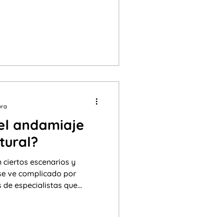
licar las voces con las que
s el mundo.
ura
el andamiaje
ltural?
 ciertos escenarios y
se ve complicado por
 de especialistas que
para no "confundir" a los
ceso de alfabetización o