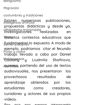
Bilingüismo
Migración
costumbres y tradiciones
Existen numerosas publicaciones, 
inteligencia artificial
propuestas didácticas y desde ya, 
alfabetismo transmedia
investigaciones realizadas en 
Yosoy
distintos contextos educativos que 
fundamentan lo expuesto. A modo de 
Sumar palabras
ejemplo, podríamos  citar el fecundo 
Punto y coma
trabajo llevado a cabo por Daniel 
Hablaconene
Cassany y 
Liudmila Shafirova, 
quienes, partiendo del uso de textos 
Identidad
audiovisuales, nos presentaron  los 
provechosos resultados de 
aprendizaje obtenidos por los 
estudiantes como creadores, 
curadores y actores de sus propios 
vídeos.
Por eso nos parece interesante 