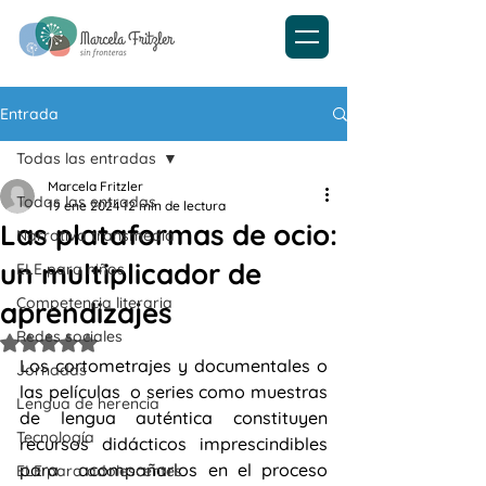
Entrada
Todas las entradas
Marcela Fritzler
Todas las entradas
19 ene 2024
12 min de lectura
Las plataformas de ocio:
Narrativa transmedia
un multiplicador de
ELE para niños
Competencia literaria
aprendizajes
Redes sociales
Obtuvo NaN de 5 estrellas.
Los cortometrajes y documentales o 
Jornadas
las películas  o series como muestras 
Lengua de herencia
de lengua auténtica constituyen 
Tecnología
recursos didácticos imprescindibles 
para  acompañarlos en el proceso 
ELE para adolescentes