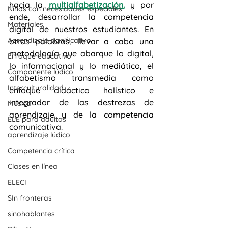
hacia la 
multialfabetización.
 y por 
Niños con necesidades especiales
ende, desarrollar la competencia 
Materiales
digital de nuestros estudiantes. En 
Aprendizaje significativo
otras palabras, llevar a cabo una 
metodología que abarque lo digital, 
Enfoque educativo
lo informacional y lo mediático, el 
Componente lúdico
alfabetismo transmedia como 
Interculturalidad
enfoque didáctico holístico e 
integrador de las destrezas de 
Música
aprendizaje y de la competencia 
ELE para adultos
comunicativa.
aprendizaje lúdico
Competencia crítica
Clases en línea
ELECI
SIn fronteras
sinohablantes