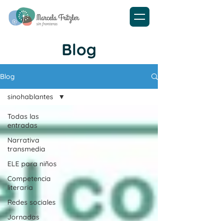
Blog
Blog
sinohablantes
Todas las
entradas
Narrativa
transmedia
ELE para niños
Competencia
literaria
Redes sociales
Jornadas