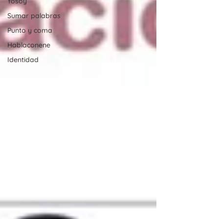
Yosoy
Sumar palabras
Punto y coma
Hablaconene
Identidad