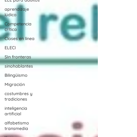
ELE para adultos
aprendizaje
lúdico
Competencia
crítica
Clases en línea
ELECI
SIn fronteras
sinohablantes
Bilingüismo
Migración
costumbres y
tradiciones
inteligencia
artificial
alfabetismo
transmedia