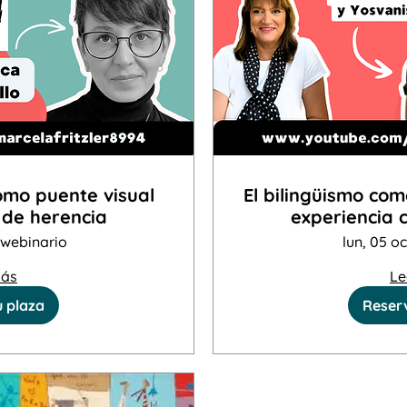
omo puente visual
El bilingüismo com
 de herencia
experiencia 
latinoamericanos e
webinario
lun, 05 oc
Er
más
Le
u plaza
Reserv