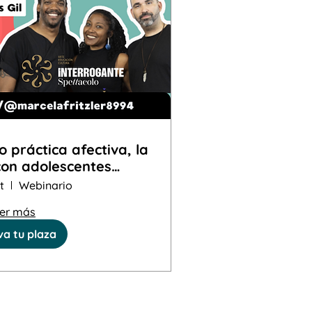
o práctica afectiva, la
con adolescentes
n Milán: “El Escenario
t
Webinario
es tú"
er más
a tu plaza