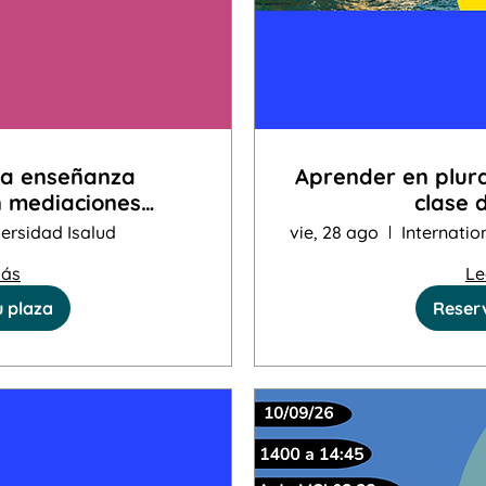
 la enseñanza
Aprender en plura
n mediaciones
clase 
rias y lúdicas".
ersidad Isalud
vie, 28 ago
más
Le
u plaza
Reserv