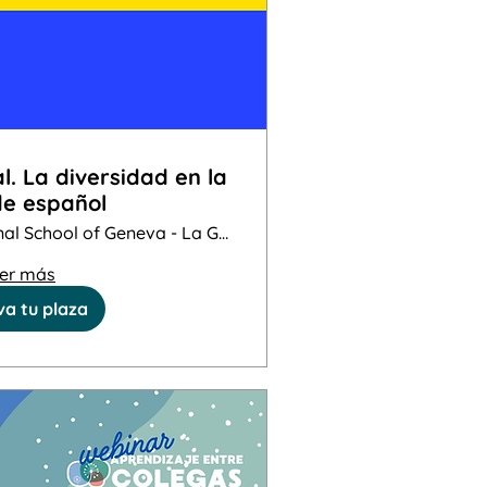
l. La diversidad en la
de español
International School of Geneva - La Gran
er más
a tu plaza