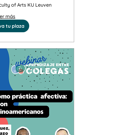
ain (Bélgica 🇧🇪)
culty of Arts KU Leuven
er más
a tu plaza