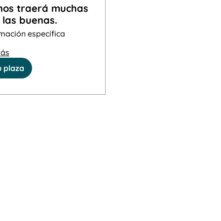
o nos traerá muchas
 las buenas.
mación específica
más
u plaza
te para que te notifiquemos
ramemos una nueva jornada