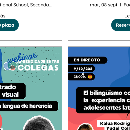
Leuven – Louv
Zurich International School, Secondary C
mar, 08 sept
Fa
más
Le
u plaza
Reserv