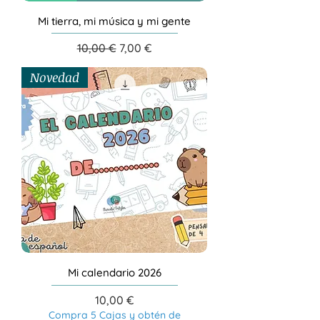
Mi tierra, mi música y mi gente
Precio
Precio de oferta
10,00 €
7,00 €
Novedad
Mi calendario 2026
Precio
10,00 €
Compra 5 Cajas y obtén de