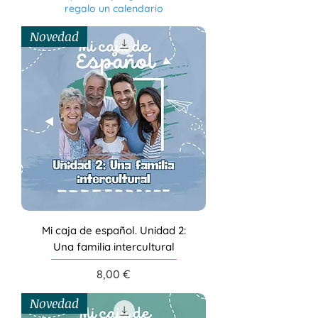
regalo un calendario
Novedad
Mi caja de español. Unidad 2:
Una familia intercultural
Precio
8,00 €
Novedad