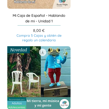
Mi Caja de Español - Hablando
de mi - Unidad 1
Precio
8,00 €
Compra 5 Cajas y obtén de
regalo un calendario
Novedad