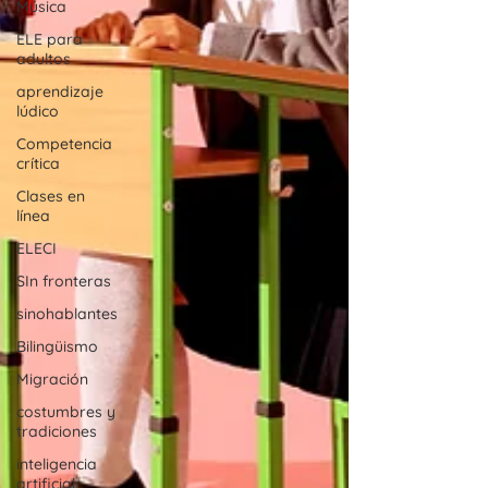
Música
ELE para
adultos
aprendizaje
lúdico
Competencia
crítica
Clases en
línea
ELECI
SIn fronteras
sinohablantes
Bilingüismo
Migración
costumbres y
tradiciones
inteligencia
artificial