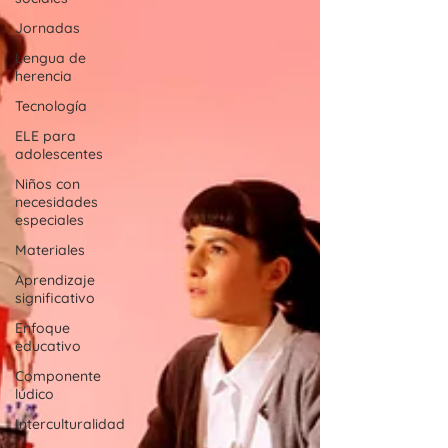
Jornadas
Lengua de
herencia
Tecnología
ELE para
adolescentes
Niños con
necesidades
especiales
Materiales
Aprendizaje
significativo
Enfoque
educativo
Componente
lúdico
Interculturalidad