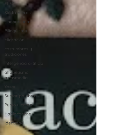
ELECI
SIn fronteras
sinohablantes
Bilingüismo
Migración
costumbres y
tradiciones
inteligencia artificial
alfabetismo
transmedia
Yosoy
Sumar palabras
Punto y coma
Hablaconene
Identidad