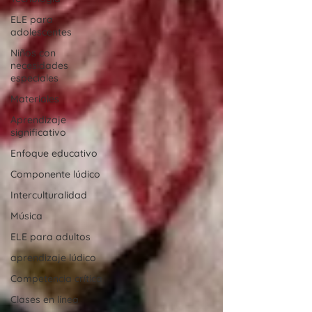
ELE para
adolescentes
Niños con
necesidades
especiales
Materiales
Aprendizaje
significativo
Enfoque educativo
Componente lúdico
Interculturalidad
Música
ELE para adultos
aprendizaje lúdico
Competencia crítica
Clases en línea