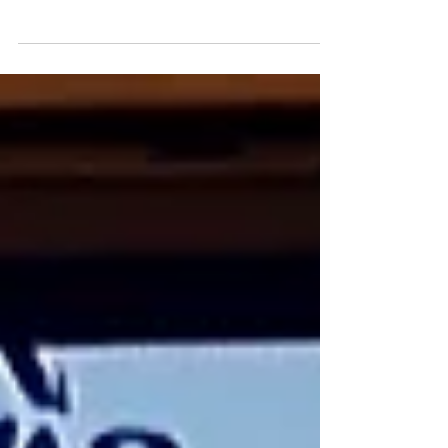
crítica.
Una enseñanza verdaderamente inclusiva y
justa implica reconocer que no existe un único
español legítimo. Adoptar una perspectiva no
linguocéntrica significa abrir el aula a una
pluralidad de acentos, gramáticas, prácticas
discursivas y realidades culturales.