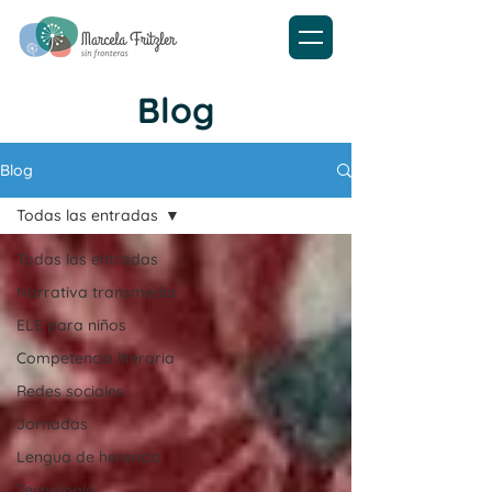
Blog
Blog
Todas las entradas
Todas las entradas
Narrativa transmedia
ELE para niños
Competencia literaria
Redes sociales
Jornadas
Lengua de herencia
Tecnología