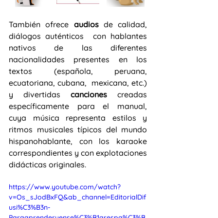
También ofrece 
audios
 de calidad, 
diálogos auténticos  con hablantes 
nativos de las diferentes 
nacionalidades presentes en los 
textos (española, peruana, 
ecuatoriana, cubana,  mexicana, etc.) 
y divertidas 
canciones
 creadas 
específicamente para el manual, 
cuya música representa estilos y 
ritmos musicales típicos del mundo 
hispanohablante, con los karaoke 
correspondientes y con explotaciones 
didácticas originales.
https://www.youtube.com/watch?
v=Os_sJodBxFQ&ab_channel=EditorialDif
usi%C3%B3n-
Paraaprenderyense%C3%B1arespa%C3%B