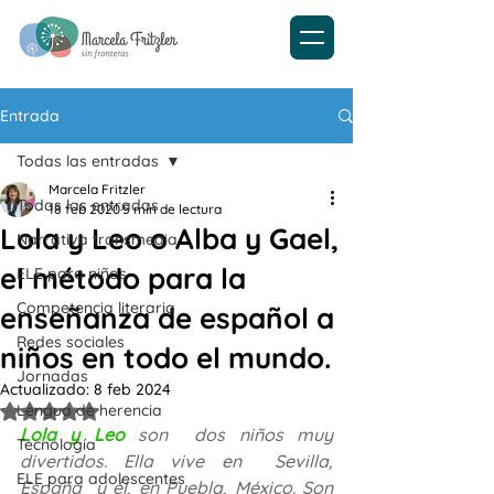
Entrada
Todas las entradas
Marcela Fritzler
Todas las entradas
18 feb 2020
5 min de lectura
Lola y Leo o Alba y Gael,
Narrativa transmedia
el método para la
ELE para niños
Competencia literaria
enseñanza de español a
Redes sociales
niños en todo el mundo.
Jornadas
Actualizado:
8 feb 2024
Lengua de herencia
Obtuvo NaN de 5 estrellas.
Lola y Leo
son  dos niños muy 
Tecnología
divertidos. Ella vive en  Sevilla, 
ELE para adolescentes
España  y él, en Puebla, México. Son 