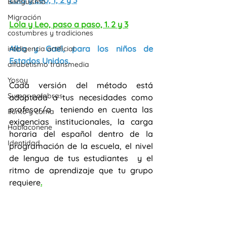
Lola y Leo, 1, 2 y 3
Bilingüismo
Migración
Lola y Leo, paso a paso, 1. 2 y 3
costumbres y tradiciones
Alba y Gael, para los niños de 
inteligencia artificial
Estados Unidos.
alfabetismo transmedia
Yosoy
Cada versión del método está 
Sumar palabras
adaptada a tus necesidades como 
profesor/a  teniendo en cuenta las 
Punto y coma
exigencias institucionales, la carga 
Hablaconene
horaria del español dentro de la 
Identidad
programación de la escuela, el nivel 
de lengua de tus estudiantes  y el 
ritmo de aprendizaje que tu grupo 
requiere
.