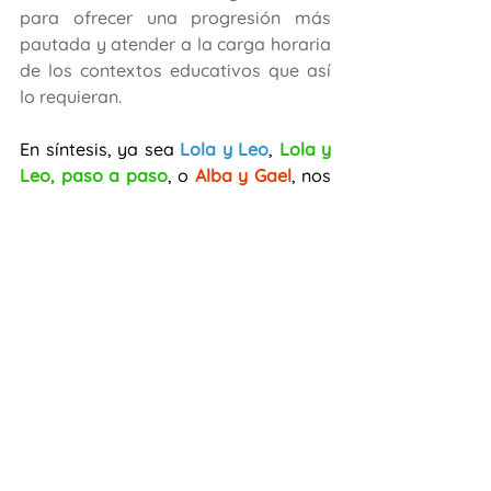
para ofrecer una progresión más 
pautada y atender a la carga horaria 
de los contextos educativos que así 
lo requieran.
En síntesis, ya sea
 Lola y Leo
, 
Lola y 
Leo, paso a paso
, o 
Alba y Gael
, nos 
ofrecen un método que brinda a los 
niños un espacio de aprendizaje 
multisensorial, lúdico e intercultural y 
que el docente se encontrará en  este 
libro interesantes propuestas  
adaptadas a las necesidades e 
intereses de los niños, contenidos 
adecuados a la franja etaria, 
variedad y  diversidad y en especial, 
la experiencia real de sus autores 
reflejada en cada una de sus páginas. 