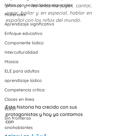
Niños con necesidades especiales
primos y  les encanta jugar, cantar, 
crear, bailar y en especial, hablar en 
Materiales
español con los niños del mundo
.
Aprendizaje significativo
Enfoque educativo
Componente lúdico
Interculturalidad
Música
ELE para adultos
aprendizaje lúdico
Competencia crítica
Clases en línea
Esta historia ha crecido con sus 
ELECI
protagonistas y hoy ya contamos 
SIn fronteras
con 
sinohablantes