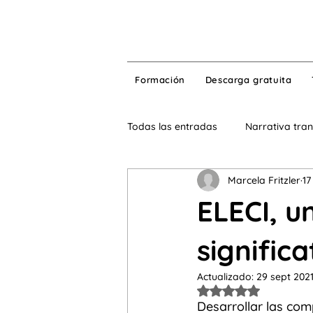
Formación
Descarga gratuita
Todas las entradas
Narrativa tra
Marcela Fritzler
17
Lengua de herencia
Tecnolo
ELECI, u
Aprendizaje significativo
En
significa
Actualizado:
29 sept 202
Obtuvo NaN de 5 e
ELE para adultos
aprendizaj
Desarrollar las comp