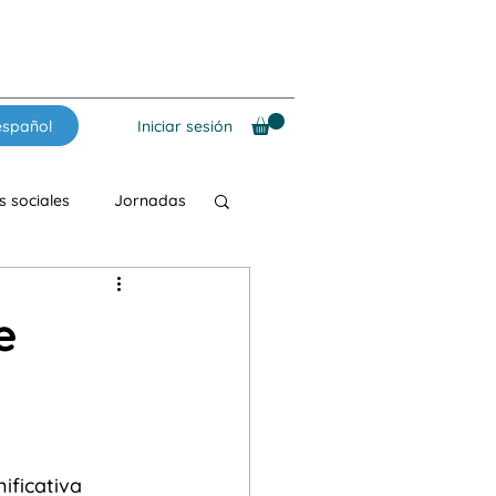
español
Iniciar sesión
 sociales
Jornadas
ales
Materiales
e
Música
SIn fronteras
ificativa 