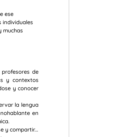
e ese 
 individuales 
 y muchas 
Es un espacio de encuentro para compartir experiencias de aula para profesores de 
s y contextos 
ose y conocer 
rvar la lengua 
anohablante en 
ica. 
Un rincón para leer, ver y escuchar, opinar y analizar, aprender , divertirse y compartir... 