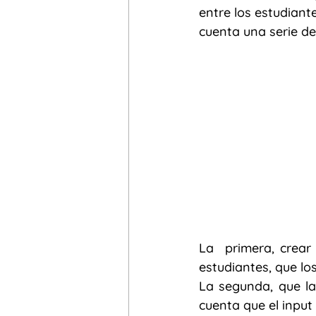
entre los estudiant
cuenta una serie d
sinohablantes
Bilingüismo
alfabetismo transmedia
Yos
La  primera, crear
estudiantes, que lo
La segunda, que la
cuenta que el input