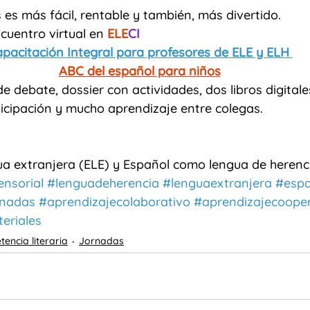
 es más fácil, rentable y también, más divertido.
uentro virtual en 
ELE
CI
pacitación Integral para profesores de ELE y ELH 
ABC del español para niños
e debate, dossier con actividades, dos libros digitales
ticipación y mucho aprendizaje entre colegas.
a extranjera (ELE) y Español como lengua de herenci
ensorial
#lenguadeherencia
#lenguaextranjera
#espa
rnadas
#aprendizajecolaborativo
#aprendizajecooper
eriales
encia literaria
Jornadas