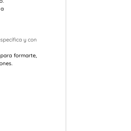
o.
a 
pecífica y con 
para formarte, 
iones.