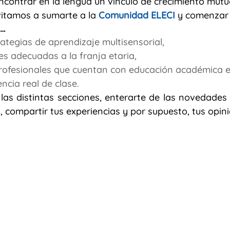
contrar en la lengua un vínculo de crecimiento mutu
vitamos a sumarte a la
 Comunidad ELECI 
y comenzar 
… 
rategias de aprendizaje multisensorial,
es adecuadas a la franja etaria,
rofesionales que cuentan con educación académica es
ncia real de clase.
 las distintas secciones, enterarte de las novedades 
a, compartir tus experiencias y por supuesto, tus opin