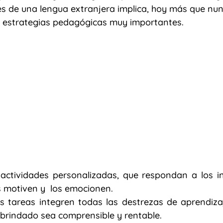
es de una lengua extranjera implica, hoy más que nun
e estrategias pedagógicas muy importantes. 
Migración
costumbres y tradiciones
inteligencia artifi
oy
Sumar palabras
Punto y coma
 actividades personalizadas, que respondan a los in
s motiven y  los emocionen.
s tareas integren todas las destrezas de aprendiza
 brindado sea comprensible y rentable.