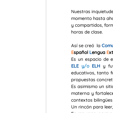
Nuestras inquietude
momento hasta ahora
y compartidos, for
horas de clase.
Así se creó  la 
Comu
E
spañol 
L
engua 
E
xt
ELE
 y/o 
ELH
 y fu
educativos, tanto 
propuestas concreta
Es asimismo un siti
materna y fortalece
contextos bilingües 