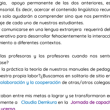
egia,  apoyo permanente de las dos anteriores, es
sorial. Es decir, acercar el contenido lingüístico recu
o solo ayudarán a comprender sino que nos permitirá
aje de cada uno de nuestros estudiantes.
 comunicarse en una lengua extranjera  requerirá del
erativo para desarrollar fehacientemente la interacci
imiento a diferentes contextos.
as profesoras y los profesores cuando nos sent
lase?
a la práctica la teoría de nuestros manuales de pedag
stra propia labor?¿Buscamos en solitario de sitio en
colaboración y la cooperación
 de otras/otros colega
aban entre mis metas a lograr y se transformaron en
mente a   
Claudia Demkura 
en la  
Jornada de capaci
Lucerna. 