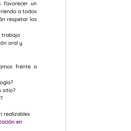
 favorecer un 
rriendo a todos 
n respetar los 
 trabajo 
ón oral y 
amos frente a 
ogía? 
 sitio?
s?
 realizables  
tación en 