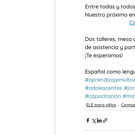
Entre todas y todos
Nuestro próximo enc
Ca
Dos talleres, mesa d
de asistencia y par
¡Te esperamos!
Español como lengu
#aprendizajemultis
#adolescentes
#jo
#capacitación
#mat
ELE para niños
Compet