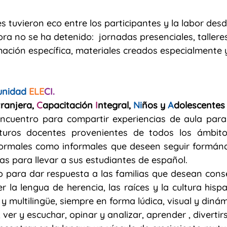
s tuvieron eco entre los participantes y la labor desd
 no se ha detenido:  jornadas presenciales, talleres
mación específica, materiales creados especialmente
nidad 
ELE
CI.
ranjera, 
C
apacitación 
I
ntegral, 
Ni
ños y 
A
dolescentes
turos docentes provenientes de todos los ámbito
formales como informales que deseen seguir formánd
s para llevar a sus estudiantes de español. 
o para dar respuesta a las familias que desean conse
r la lengua de herencia, las raíces y la cultura hisp
y multilingüe, siempre en forma lúdica, visual y dinám