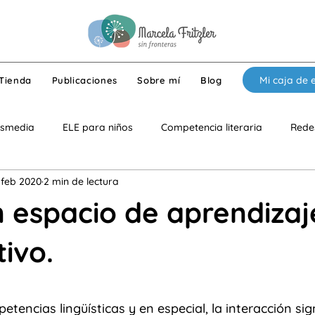
Mi caja de 
Tienda
Publicaciones
Sobre mí
Blog
nsmedia
ELE para niños
Competencia literaria
Redes
 feb 2020
2 min de lectura
gía
ELE para adolescentes
Niños con necesidades especi
n espacio de aprendizaj
foque educativo
Componente lúdico
Interculturalidad
tivo.
1
strellas.
e lúdico
Competencia crítica
Clases en línea
ELECI
etencias lingüísticas y en especial, la interacción sign