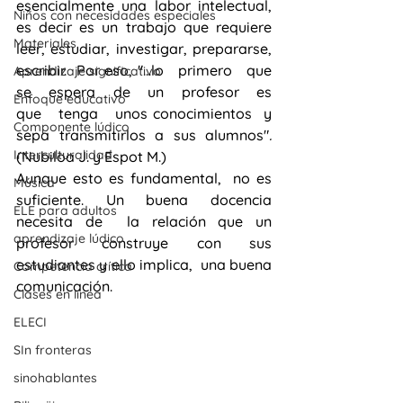
esencialmente una labor intelectual, 
Niños con necesidades especiales
es decir es un trabajo que requiere 
Materiales
leer, estudiar, investigar, prepararse, 
escribir.  Por eso, "...lo   primero   que   
Aprendizaje significativo
se   espera   de   un   profesor   es   
Enfoque educativo
que   tenga   unos conocimientos  y  
Componente lúdico
sepa  transmitirlos  a  sus  alumnos"
.
Interculturalidad
(Nubiloa J. y Espot M.) 
Aunque esto es fundamental,  no es 
Música
suficiente. Un buena docencia 
ELE para adultos
necesita de  la relación que un 
aprendizaje lúdico
profesor construye con sus 
estudiantes y ello implica,  una buena 
Competencia crítica
comunicación. 
Clases en línea
ELECI
SIn fronteras
sinohablantes