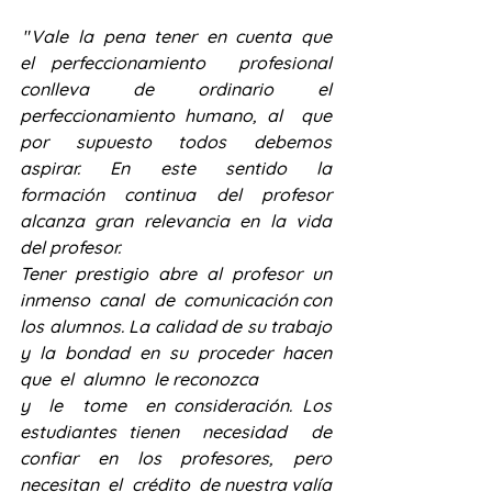
 "
Vale  la  pena  tener  en  cuenta  que  
el perfeccionamiento  profesional  
conlleva  de  ordinario  el  
perfeccionamiento humano, al  que  
por  supuesto  todos  debemos  
aspirar.  En  este  sentido  la 
formación  continua  del  profesor  
alcanza  gran  relevancia  en  la  vida  
del profesor. 
Tener  prestigio  abre  al  profesor  un  
inmenso  canal  de  comunicación con 
los alumnos. La calidad de su trabajo 
y la bondad en su proceder hacen 
que  el  alumno  le reconozca 
y  le  tome  en consideración. Los  
estudiantes tienen  necesidad  de  
confiar  en  los  profesores,  pero  
necesitan  el  crédito  de nuestra valía 