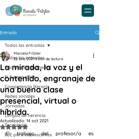
Entrada
Todas las entradas
Marcela Fritzler
Todas las entradas
22 ene 2021
4 min de lectura
La mirada, la voz y el
Narrativa transmedia
contenido, engranaje de
ELE para niños
Competencia literaria
una buena clase
Redes sociales
presencial, virtual o
Jornadas
híbrida.
Lengua de herencia
Actualizado:
14 oct 2021
Tecnología
Obtuvo NaN de 5 estrellas.
El trabajo del profesor/a es 
ELE para adolescentes