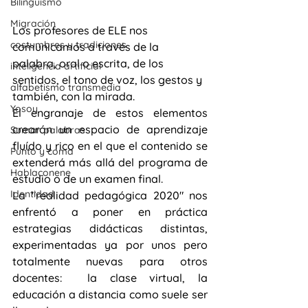
Bilingüismo
Migración
Los profesores de ELE nos 
costumbres y tradiciones
comunicamos a través de la 
palabra, oral o escrita, de los 
inteligencia artificial
sentidos, el tono de voz, los gestos y 
alfabetismo transmedia
también, con la mirada.
Yosoy
El engranaje de estos elementos 
crearán un espacio de aprendizaje 
Sumar palabras
fluído y rico en el que el contenido se 
Punto y coma
extenderá más allá del programa de 
Hablaconene
estudio o de un examen final.
Identidad
La "realidad pedagógica 2020" nos 
enfrentó a poner en práctica 
estrategias didácticas distintas, 
experimentadas ya por unos pero 
totalmente nuevas para otros 
docentes:  la clase virtual, la 
educación a distancia como suele ser  