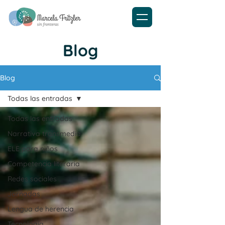
Blog
Blog
Todas las entradas
Todas las entradas
Narrativa transmedia
ELE para niños
Competencia literaria
Redes sociales
Jornadas
Lengua de herencia
Tecnología