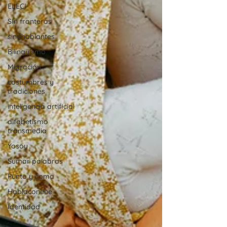
ELECI
SIn fronteras
sinohablantes
Bilingüismo
Migración
costumbres y
tradiciones
inteligencia artificial
alfabetismo
transmedia
Yosoy
Sumar palabras
Punto y coma
Hablaconene
Identidad