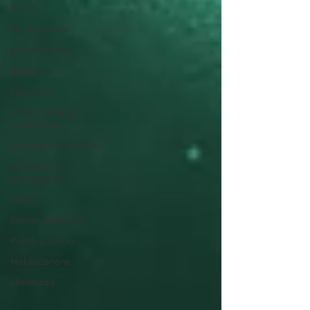
ELECI
SIn fronteras
sinohablantes
Bilingüismo
Migración
costumbres y
tradiciones
inteligencia artificial
alfabetismo
transmedia
Yosoy
Sumar palabras
Punto y coma
Hablaconene
Identidad