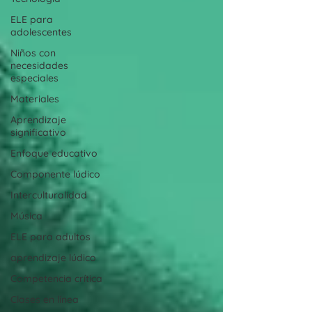
ELE para
adolescentes
Niños con
necesidades
especiales
Materiales
Aprendizaje
significativo
Enfoque educativo
Componente lúdico
Interculturalidad
Música
ELE para adultos
aprendizaje lúdico
Competencia crítica
Clases en línea