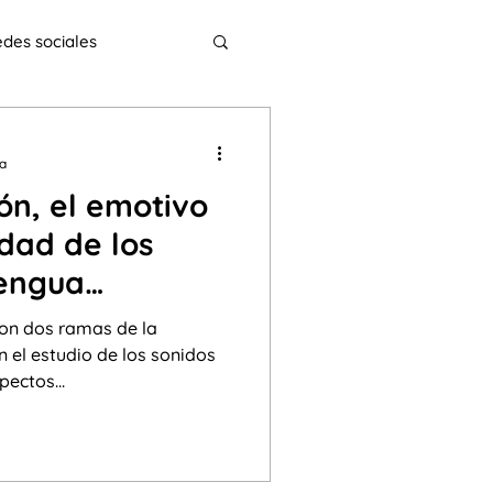
des sociales
 necesidades especiales
ra
ón, el emotivo
Interculturalidad
idad de los
lengua
ínea
ELECI
son dos ramas de la
n el estudio de los sonidos
ectos...
s
y coma