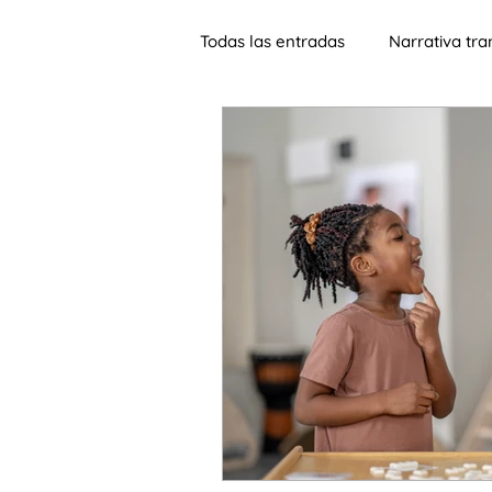
Todas las entradas
Narrativa tr
Jornadas
Lengua de heren
Materiales
Aprendizaje sign
Música
ELE para adultos
SIn fronteras
sinohablante
inteligencia artificial
alfabe