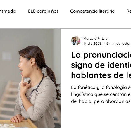
ansmedia
ELE para niños
Competencia literaria
Re
cia
Tecnología
ELE para adolescentes
Niños con
Marcela Fritzler
14 dic 2023
5 min de lectu
La pronunciaci
ificativo
Enfoque educativo
Componente lúdico
signo de ident
hablantes de 
aprendizaje lúdico
Competencia crítica
Clases en l
heredada.
La fonética y la fonología 
lingüística que se centran e
del habla, pero abordan asp
s
Bilingüismo
Migración
costumbres y tradicione
tismo transmedia
Yosoy
Sumar palabras
Punto 