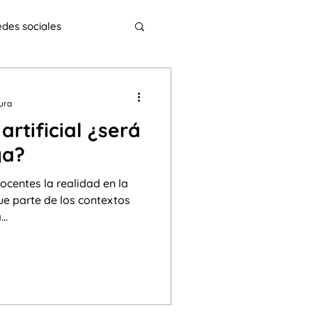
des sociales
 necesidades especiales
tura
artificial ¿será
Interculturalidad
ga?
centes la realidad en la
ínea
ELECI
xtos
..
s
y coma