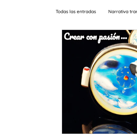
Todas las entradas
Narrativa tr
Jornadas
Lengua de heren
Materiales
Aprendizaje sign
Música
ELE para adultos
SIn fronteras
sinohablante
inteligencia artificial
alfabe