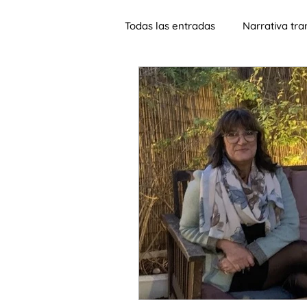
Todas las entradas
Narrativa tr
Jornadas
Lengua de heren
Materiales
Aprendizaje sign
Música
ELE para adultos
SIn fronteras
sinohablante
inteligencia artificial
alfabe