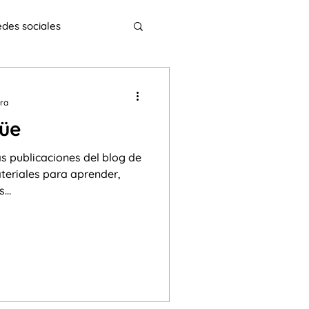
des sociales
 necesidades especiales
ura
güe
Interculturalidad
as publicaciones del blog de
ateriales para aprender,
...
ínea
ELECI
s
y coma