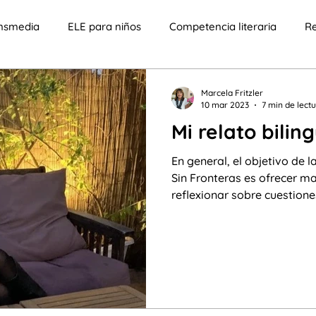
ansmedia
ELE para niños
Competencia literaria
Re
cia
Tecnología
ELE para adolescentes
Niños con
Marcela Fritzler
10 mar 2023
7 min de lect
Mi relato bilin
ificativo
Enfoque educativo
Componente lúdico
En general, el objetivo de l
Sin Fronteras es ofrecer m
reflexionar sobre cuestiones
aprendizaje lúdico
Competencia crítica
Clases en l
s
Bilingüismo
Migración
costumbres y tradicione
tismo transmedia
Yosoy
Sumar palabras
Punto 