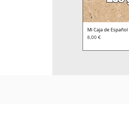
Mi Caja de Español 
Precio
8,00 €
info@marcelafritzlersinfronteras.com