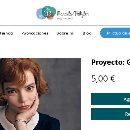
Mi caja de 
Tienda
Publicaciones
Sobre mí
Blog
Proyecto:
Pre
5,00 €
Agr
Re