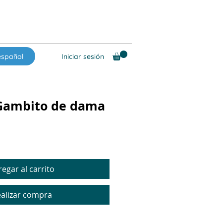
español
Iniciar sesión
 Gambito de dama
cio
egar al carrito
alizar compra