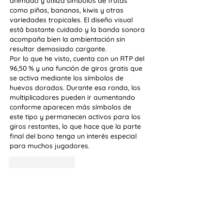
animado y utiliza símbolos de frutas 
como piñas, bananas, kiwis y otras 
variedades tropicales. El diseño visual 
está bastante cuidado y la banda sonora 
acompaña bien la ambientación sin 
resultar demasiado cargante.
Por lo que he visto, cuenta con un RTP del 
96,50 % y una función de giros gratis que 
se activa mediante los símbolos de 
huevos dorados. Durante esa ronda, los 
multiplicadores pueden ir aumentando 
conforme aparecen más símbolos de 
este tipo y permanecen activos para los 
giros restantes, lo que hace que la parte 
final del bono tenga un interés especial 
para muchos jugadores.
I-like
Tugon
Magpakita pa ng mga sagot
Acerca de