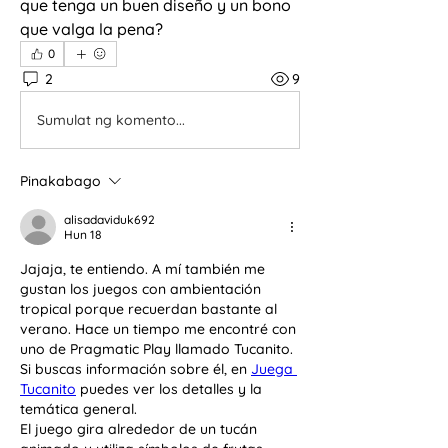
que tenga un buen diseño y un bono 
que valga la pena?
0
2
9
Sumulat ng komento...
Pinakabago
alisadaviduk692
Hun 18
Jajaja, te entiendo. A mí también me 
gustan los juegos con ambientación 
tropical porque recuerdan bastante al 
verano. Hace un tiempo me encontré con 
uno de Pragmatic Play llamado Tucanito. 
Si buscas información sobre él, en 
Juega 
Tucanito
 puedes ver los detalles y la 
temática general.
El juego gira alrededor de un tucán 