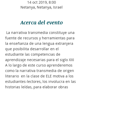
14 oct 2019, 8:00
Netanya, Netanya, Israel
Acerca del evento
 La narrativa transmedia constituye una 
fuente de recursos y herramientas para 
la enseñanza de una lengua extranjera 
que posibilita desarrollar en el 
estudiante las competencias de 
aprendizaje necesarias para el siglo XXI
A lo largo de este curso aprenderemos 
como la narrativa transmedia de origen 
literario  en la clase de ELE motiva a los 
estudiantes-lectores, los involucra en las 
historias leídas, para elaborar obras 
originales combinando formatos que 
dan lugar a nuevos contenidos y en 
definitiva, los ayuda a comunicarse.
Los módulos de aprendizaje propuestos 
nos guiarán a convertir a nuestros 