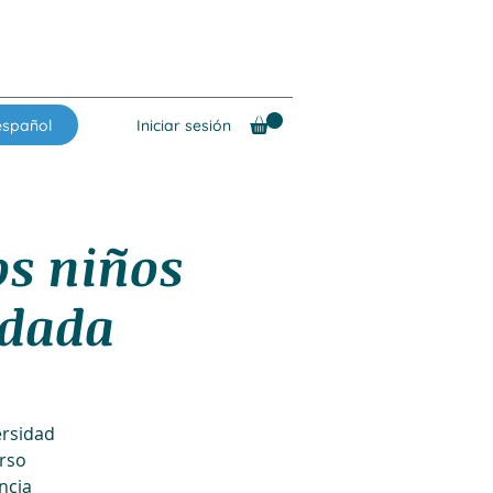
español
Iniciar sesión
os niños
edada
ersidad
urso
ncia