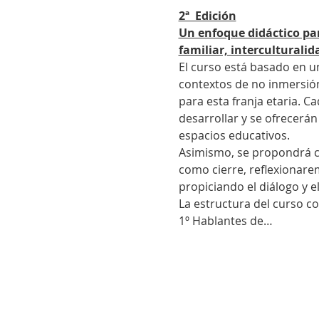
2ª  Edición
Un enfoque didáctico par
familiar, interculturalid
El curso está basado en u
contextos de no inmersión 
para esta franja etaria. C
desarrollar y se ofrecerán
espacios educativos.
Asimismo, se propondrá cr
como cierre, reflexionarem
propiciando el diálogo y e
La estructura del curso co
1º Hablantes de…
info@marcelafritzlersinfronteras.com