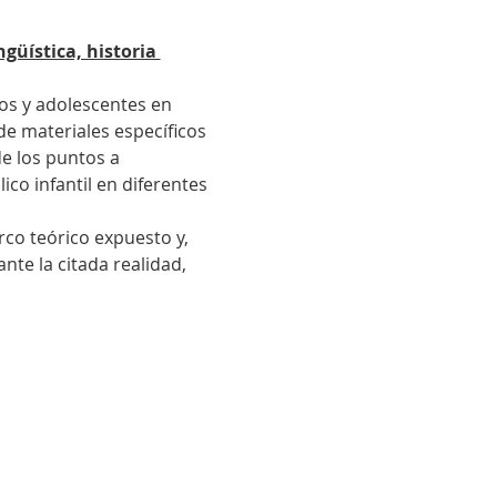
güística, historia 
os y adolescentes en 
de materiales específicos 
de los puntos a 
co infantil en diferentes 
co teórico expuesto y, 
nte la citada realidad, 
cela Fritzler 2014-2026 I
Política de Privacidad