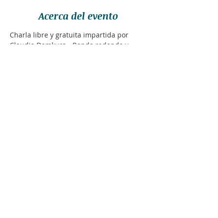
Acerca del evento
Charla libre y gratuita impartida por 
Claudia Demkura - Ronda redonda y 
Fritzler Marcela-Sin Fronteras.
Evento online para toda la comunidad: el 
16 de junio desde las 18:45hrs.
Inscríbete enviando un email a 
enie.espaniol@gmail.com
Trabajando en conjunto por soluciones 
inclusivas y a largo plazo
info@marcelafritzlersinfronteras.com
Whatsapp: +972 54 220 9912
© Marcela Fritzler
2014-2026
I
Política de Privacidad