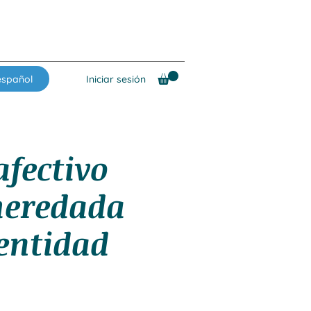
español
Iniciar sesión
fectivo
 heredada
dentidad