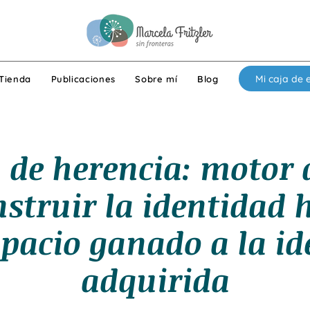
Mi caja de 
Tienda
Publicaciones
Sobre mí
Blog
 de herencia: motor a
struir la identidad
spacio ganado a la i
adquirida