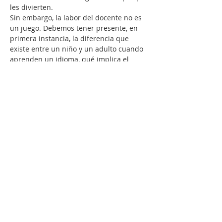
les divierten.

Sin embargo, la labor del docente no es 
un juego. Debemos tener presente, en 
primera instancia, la diferencia que 
existe entre un niño y un adulto cuando 
aprenden un idioma, qué implica el 
aprendizaje y/o la adquisición de una 
lengua extranjera, cuál es la metodología 
adecuada o qué le aportará en el futuro 
esa otra lengua.

Estas cuestiones, entre otras, nos exigen 
una formación profesional específica y 
sustentada en documentos de 
referencia actualizados. El presente 
taller nos invita a reflexionar sobre el 
enfoque pedagógico a desarrollar en la 
clase de lengua extranjera para niños y 
a comprender las necesidades e 
intereses de este tipo de aprendices, 
nacidos en la era de la hiperconexión y 
sujetos…