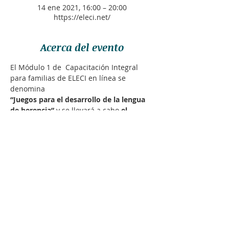
14 ene 2021, 16:00 – 20:00
https://eleci.net/
Acerca del evento
El Módulo 1 de  Capacitación Integral 
para familias de ELECI en línea se 
denomina
“Juegos para el desarrollo de la lengua 
de herencia”
 y se llevará a cabo 
el 
jueves 14 de enero en la siguiente 
franja horaria
16:00 a 20:00 hs. hora 
Madrid/Zürich/Berlin
12:00 a 16:30 hs. hora de Buenos 
Aires
10:00 a 14:00 hs. Bogotá/Quito
9:00 a 13:00 hs. hora de México
LEER MÁS >