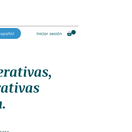
español
Iniciar sesión
erativas,
ativas
.