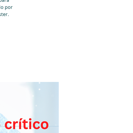
 para
do por
ter.