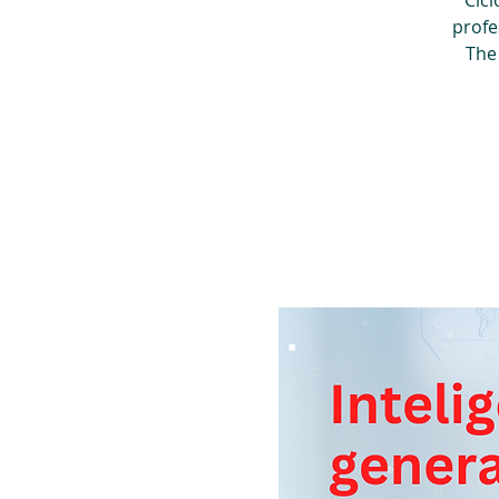
Cicl
profe
The