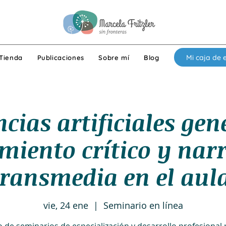
Mi caja de 
Tienda
Publicaciones
Sobre mí
Blog
ncias artificiales gen
miento crítico y narr
transmedia en el aula
vie, 24 ene
  |  
Seminario en línea