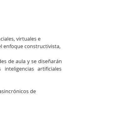
ales, virtuales e 
 enfoque constructivista, 
es de aula y se diseñarán 
eligencias artificiales 
asincrónicos de 
cela Fritzler 2014-2026 I
Política de Privacidad