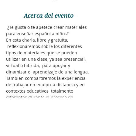
Acerca del evento
 ¿Te gusta o te apetece crear materiales 
para enseñar español a niños? 
En esta charla, libre y gratuita, 
 reflexionaremos sobre los diferentes 
tipos de materiales que se pueden 
utilizar en una clase, ya sea presencial, 
virtual o híbrida,  para apoyar y 
dinamizar el aprendizaje de una lengua. 
También compartiremos la experiencia 
de trabajar en equipo, a distancia y en 
contextos educativos  totalmente 
diferentes durante el proceso de 
creación de materiales específicos.
Será un encuentro muy especial, 
brindado con toda la pasión por los 
niños.
Más detalles...
Daiane Reis es  licenciada en Filología 