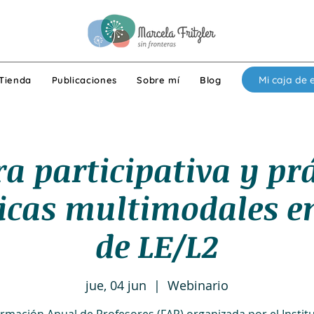
Mi caja de 
Tienda
Publicaciones
Sobre mí
Blog
a participativa y pr
cas multimodales en
de LE/L2
jue, 04 jun
  |  
Webinario