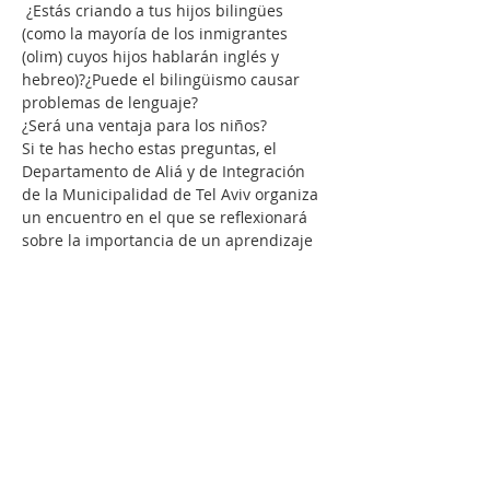
 ¿Estás criando a tus hijos bilingües 
(como la mayoría de los inmigrantes 
(olim) cuyos hijos hablarán inglés y 
hebreo)?¿Puede el bilingüismo causar 
problemas de lenguaje?

¿Será una ventaja para los niños?

Si te has hecho estas preguntas, el 
Departamento de Aliá y de Integración 
de la Municipalidad de Tel Aviv organiza 
un encuentro en el que se reflexionará 
sobre la importancia de un aprendizaje 
bilingüe o multilingüe como herramienta 
para re-construir la identidad heredada 
en el espacio ganado a la identidad 
adquirida en Israel.

Entrada libre y gratuita.

https://www.eventbrite.com.ar/e/criar-
ninos-bilingues-en-is…