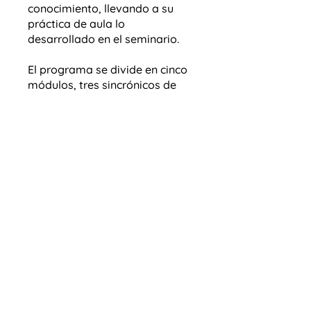
conocimiento, llevando a su
práctica de aula lo
desarrollado en el seminario.
El programa se divide en cinco
módulos, tres sincrónicos de
tres horas cada uno y dos, de
aprendizaje autónomo, a fin de
facilitar la comprensión de lo
visto en los encuentros y
permitir la creación de
materiales específicos para los
formatos de clase deseados.
Asimismo, se destinará tiempo
para el trabajo en grupos y la
puesta en común reflexiva,
como herramienta real para la
construcción de conocimiento.