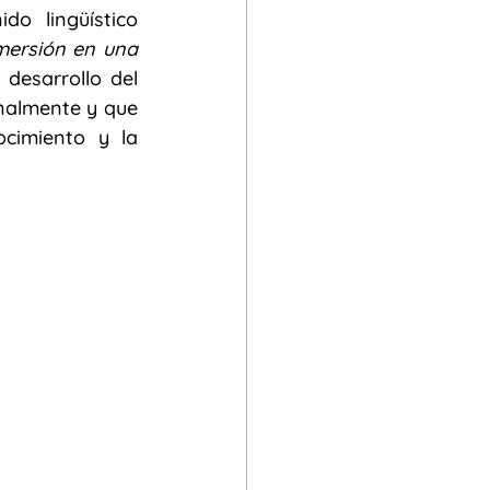
o lingüístico 
mersión en una 
cial
desarrollo del 
nalmente y que 
cimiento y la 