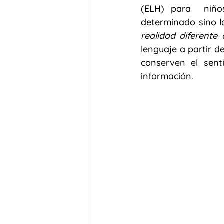
(ELH) para  niños
determinado sino la
sinohablantes
Bilingüismo
realidad diferente 
lenguaje a partir d
conserven el sent
alfabetismo transmedia
Yos
información.