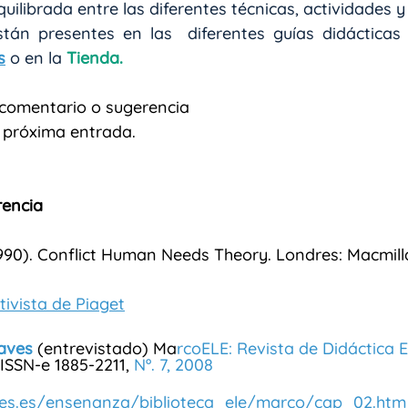
ilibrada entre las diferentes técnicas, actividades y
s
 o en la 
Tienda. 
 comentario o sugerencia
 próxima entrada.
rencia
1990). Conflict Human Needs Theory. Londres: Macmill
tivista de Piaget
naves
 (entrevistado) Ma
rcoELE: Revista de Didáctica 
 ISSN-e 1885-2211, 
Nº. 7, 2008
ntes.es/ensenanza/biblioteca_ele/marco/cap_02.htm