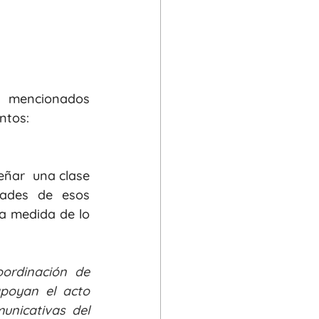
Para dar espacio en nuestras clases a los fundamentos teóricos mencionados 
ntos:
eñar  una clase 
dades de esos 
estudiantes (Burton, 2019), de sus intereses y de su contexto social en la medida de lo 
oordinación de 
poyan el acto 
unicativas del 