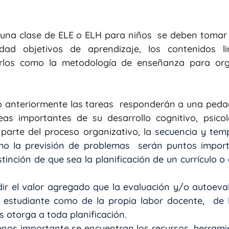
 una clase de ELE o ELH para niños  se deben tomar 
idad objetivos de aprendizaje, los contenidos lin
arlos como la metodología de enseñanza para orga
anteriormente las tareas  responderán a una pedago
as importantes de su desarrollo cognitivo, psicológ
parte del proceso organizativo, la 
secuencia y temp
mo la previsión de problemas  serán puntos import
istinción de que sea la planificación de un currículo o 
r el valor agregado que la evaluación y/o autoeval
l estudiante como de la propia labor docente,  de l
 otorga a toda planificación.
nos importante se encuentran los recursos, herrami