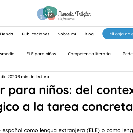
Mi caja de 
Tienda
Publicaciones
Sobre mí
Blog
nsmedia
ELE para niños
Competencia literaria
Redes
 dic 2020
3 min de lectura
gía
ELE para adolescentes
Niños con necesidades especi
ar para niños: del conte
foque educativo
Componente lúdico
Interculturalidad
co a la tarea concreta
strellas.
e lúdico
Competencia crítica
Clases en línea
ELECI
 español como lengua extranjera (ELE) o como lengu