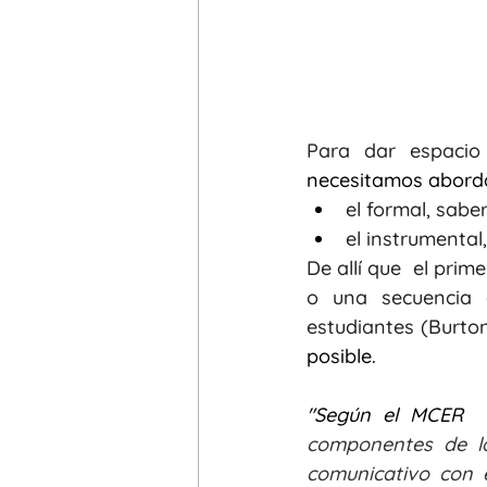
necesitamos aborda
el formal, sabe
el instrumental
De allí que  el prim
o una secuencia d
posible. 
"Según el MCER  l
componentes de la
comunicativo con el