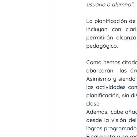
usuario o alumno".
La planificación de
incluyan con clar
permitirán alcanz
pedagógico.
Como hemos citado 
abarcarán  las áre
Asimismo y siendo 
las actividades co
planificación, sin d
clase.
Además, cabe añadi
desde la visión de
logros programados
Finalmente y no me