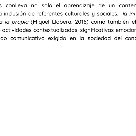
 conlleva no solo el aprendizaje de un contenid
 inclusión de referentes culturales y sociales,  
la in
Migración
costumbres y tradiciones
inteligencia artifi
a la propia
 (Miquel Llobera, 2016) como también el 
e actividades contextualizadas, significativas emocio
ido comunicativo exigido en la sociedad del cono
oy
Sumar palabras
Punto y coma