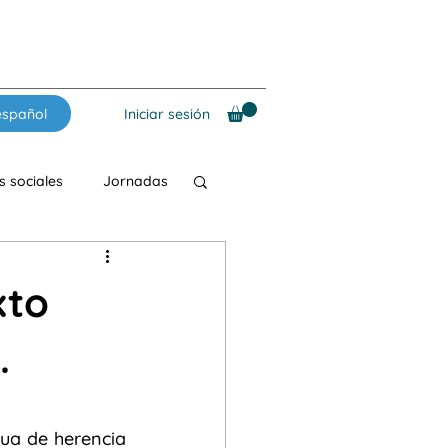
español
Iniciar sesión
 sociales
Jornadas
ales
Materiales
xto
Música
.
SIn fronteras
a de herencia 