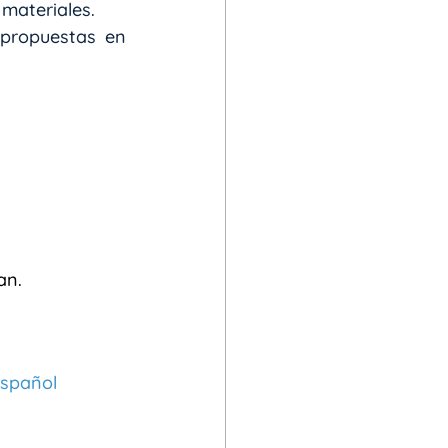
 materiales.
Estos conceptos están presentes en las  diferentes guías didácticas propuestas en 
an.
Español 