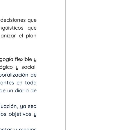
decisiones que 
güísticos que 
nizar el plan 
gía flexible y 
ico y social.  
oralización de 
antes en toda 
de un diario de 
uación, ya sea 
os objetivos y 
entas y medios 