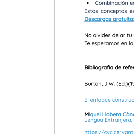
Combinación equ
Descargas gratuita
No olvides dejar tu
Te esperamos en la
Bibliografía de refe
Burton, J.W. (Ed.)(
El enfoque construc
M
iquel Llobera Cà
Lengua Extranjera
,
https://cvc.cerva