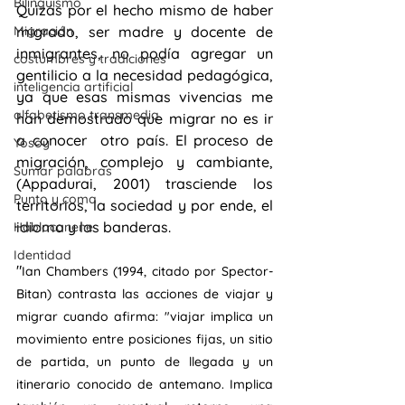
Bilingüismo
Quizás por el hecho mismo de haber 
Migración
migrado, ser madre y docente de 
inmigrantes, no podía agregar un 
costumbres y tradiciones
gentilicio a la necesidad pedagógica, 
inteligencia artificial
ya que esas mismas vivencias me 
alfabetismo transmedia
han demostrado que migrar no es ir 
a conocer  otro país. El proceso de 
Yosoy
migración, complejo y cambiante, 
Sumar palabras
(
Appadurai, 2001
)
 trasciende los 
Punto y coma
territorios, la sociedad y por ende, el 
idioma y las banderas.
Hablaconene
Identidad
"
Ian Chambers (1994, citado por Spector-
Bitan) contrasta las acciones de viajar y 
migrar cuando afirma: "viajar implica un 
movimiento entre posiciones fijas, un sitio 
de partida, un punto de llegada y un 
itinerario conocido de antemano. Implica 