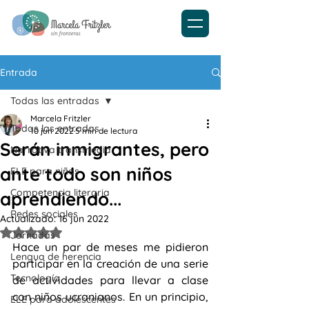
Entrada
Todas las entradas
Marcela Fritzler
Todas las entradas
10 jun 2022
5 min de lectura
Serán inmigrantes, pero
Narrativa transmedia
ante todo son niños
ELE para niños
Competencia literaria
aprendiendo...
Redes sociales
Actualizado:
16 jun 2022
Obtuvo NaN de 5 estrellas.
Jornadas
Hace un par de meses me pidieron 
Lengua de herencia
participar en la creación de una serie 
Tecnología
de actividades para llevar a clase 
con niños ucranianos. En un principio,  
ELE para adolescentes