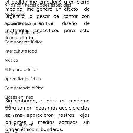
el pedido me emocionó y en cierta 
Niños con necesidades especiales
medida, me generó un efecto  de 
Materiales
urgencia, a pesar de contar con 
experiencia en el diseño de 
Aprendizaje significativo
materiales específicos para esta 
Enfoque educativo
franja etaria.
Componente lúdico
Interculturalidad
Música
ELE para adultos
aprendizaje lúdico
Competencia crítica
Clases en línea
Sin embargo, al abrir mi cuaderno 
ELECI
para tomar  ideas más que ejercicios 
se me aparecieron rostros, ojos 
SIn fronteras
brillantes y medias sonrisas, sin 
sinohablantes
origen étnico ni banderas.