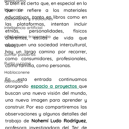
Bilingüismo
Si bien es cierto que, en especial en lo 
Migración
que se refiere a los materiales 
educativos, tanto en libros como en 
costumbres y tradiciones
las plataformas, intentan incluir 
inteligencia artificial
etnias, personalidades, físicos 
alfabetismo transmedia
diferentes, estilos de vida que 
abarquen una sociedad intercultural, 
Yosoy
hay un largo camino por recorrer, 
Sumar palabras
como consumidores, profesionales, 
Punto y coma
como familia, como personas.
Hablaconene
En esta entrada continuamos 
Identidad
otorgando 
espacio a proyectos 
que 
buscan una nueva visión del mundo, 
una nueva imagen para aprender y 
construir. Por eso compartiremos las 
observaciones y algunos detalles del 
trabajo de 
Nohemí Ludo Rodríguez
, 
profesora investigadora del Tec de 