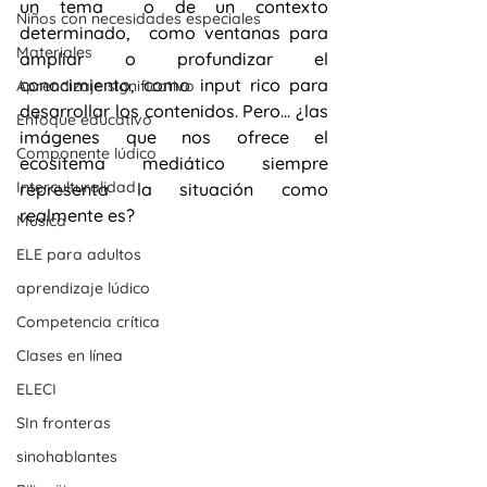
un tema  o de un contexto 
Niños con necesidades especiales
determinado,  como ventanas para 
Materiales
ampliar o profundizar el 
conocimiento, como input rico para 
Aprendizaje significativo
desarrollar los contenidos. Pero... ¿las 
Enfoque educativo
imágenes que nos ofrece el 
Componente lúdico
ecositema mediático siempre 
Interculturalidad
representa la situación como 
realmente es?
Música
ELE para adultos
aprendizaje lúdico
Competencia crítica
Clases en línea
ELECI
SIn fronteras
sinohablantes