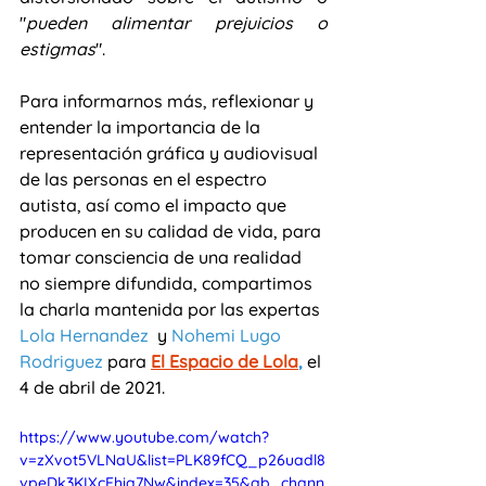
"
pueden alimentar prejuicios o 
estigmas
".
Para informarnos más, reflexionar y 
entender la importancia de la 
representación gráfica y audiovisual 
de las personas en el espectro 
autista, así como el impacto que 
producen en su calidad de vida, para 
tomar consciencia de una realidad 
no siempre difundida, compartimos 
la charla mantenida por las expertas 
Lola Hernandez
  y 
Nohemi Lugo 
Rodriguez
 para 
El Espacio de Lola
,
el 
4 de abril de 2021.
https://www.youtube.com/watch?
v=zXvot5VLNaU&list=PLK89fCQ_p26uadl8
vpeDk3KIXcEhiq7Nw&index=35&ab_chann