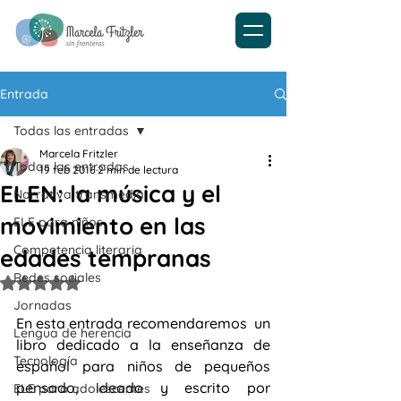
Entrada
Todas las entradas
Marcela Fritzler
Todas las entradas
19 feb 2016
2 min de lectura
ELEN: la música y el
Narrativa transmedia
movimiento en las
ELE para niños
Competencia literaria
edades tempranas
Redes sociales
Obtuvo NaN de 5 estrellas.
Jornadas
En esta entrada recomendaremos  un 
Lengua de herencia
libro dedicado a la enseñanza de 
Tecnología
español para niños de pequeños 
pensado, ideado y escrito por 
ELE para adolescentes