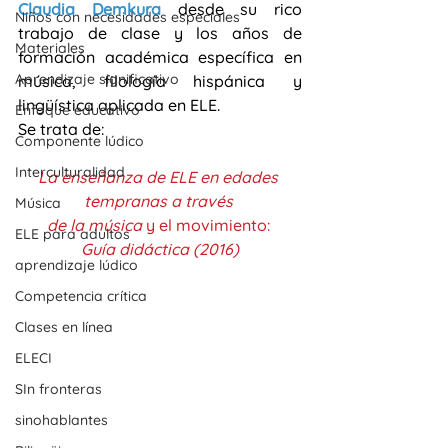
Claudia Demkura
 desde su rico 
Niños con necesidades especiales
trabajo de clase y los años de 
Materiales
formación académica específica en 
Aprendizaje significativo
música, filología hispánica y 
lingüística aplicada en ELE. 
Enfoque educativo
Se trata de:
Componente lúdico
Interculturalidad
La enseñanza de ELE en edades 
tempranas a través 
Música
de la música 
y el movimiento: 
ELE para adultos
Guía didáctica (2016)
aprendizaje lúdico
Competencia crítica
Clases en línea
ELECI
SIn fronteras
sinohablantes