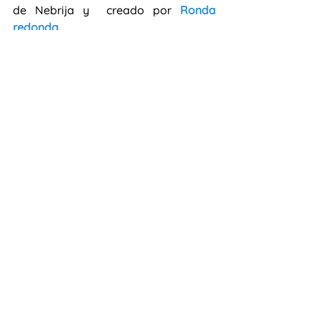
de Nebrija y  creado por 
Ronda 
redonda.
Gracias por tu comentario.
#españolparaniñosaprendizajesignifi
cativotics
#lenguadeherencia
#ClaudiaDemkura
#ELE
#música
#movimiento
#juegosdededos
ELE para niños
Competencia literaria
Jornadas