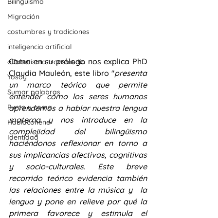
Bilingüismo
Migración
costumbres y tradiciones
inteligencia artificial
Como en su prólogo nos explica PhD 
alfabetismo transmedia
Claudia Mauleón, este libro "
presenta 
Yosoy
un marco teórico que permite 
Sumar palabras
entender cómo los seres humanos  
Punto y coma
aprendemos a hablar nuestra lengua 
materna y nos introduce en la 
Hablaconene
complejidad del bilingüismo 
Identidad
haciéndonos reflexionar en torno a 
sus implicancias afectivas, cognitivas 
y socio-culturales. Este breve 
recorrido teórico evidencia también 
las relaciones entre la música y  la 
lengua y pone en relieve por qué la 
primera favorece y estimula el 