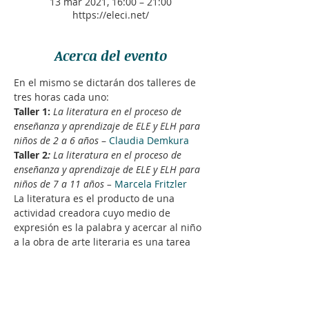
13 mar 2021, 16:00 – 21:00
https://eleci.net/
Acerca del evento
En el mismo se dictarán dos talleres de 
tres horas cada uno:
Taller 1:
La literatura en el proceso de 
enseñanza y aprendizaje de ELE y ELH para 
niños de 2 a 6 años
 – 
Claudia Demkura
Taller 2
:
 La literatura en el proceso de 
enseñanza y aprendizaje de ELE y ELH para 
niños de 7 a 11 años – 
Marcela Fritzler
La literatura es el producto de una 
actividad creadora cuyo medio de 
expresión es la palabra y acercar al niño 
a la obra de arte literaria es una tarea 
que moviliza tanto a los niños como a los 
profesores
El papel del docente es fundamental 
para transmitir el gusto por la lectura, y 